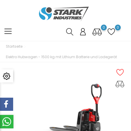
0
0
Startseite
Elektro Hubwagen - 1500 kg mit Lithium Batterie und Ladegerät