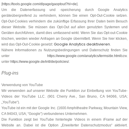
[
https://tools.google.com/dlpage/gaoptout?hl=de
].
Um die Datenerfassung und -speicherung durch Google Analytics
geräteübergreifend zu verhindern, können Sie einen Opt-Out-Cookie setzen.
Opt-Out-Cookies verhindern die zukünftige Erfassung Ihrer Daten beim Besuch
dieser Website. Sie müssen das Opt-Out auf allen genutzten Systemen und
Geräten durchführen, damit dies umfassend wirkt. Wenn Sie das Opt-out-Cookie
löschen, werden wieder Anfragen an Google übermittelt. Wenn Sie hier klicken,
Google Analytics deaktivieren
wird das Opt-Out-Cookie gesetzt:
.
Nähere Informationen zu Nutzungsbedingungen und Datenschutz finden Sie
unter
https://www.google.com/analytics/terms/de.html
bzw.
unter
https://www.google.de/intl/de/policies/
.
Plug-ins
Verwendung von YouTube
Wir verwenden auf unserer Website die Funktion zur Einbettung von YouTube-
Videos der YouTube LLC. (901 Cherry Ave., San Bruno, CA 94066, USA;
„YouTube“).
YouTube ist ein mit der Google Inc. (1600 Amphitheatre Parkway, Mountain View,
CA 94043, USA; “Google”) verbundenes Unternehmen.
Die Funktion zeigt bei YouTube hinterlegte Videos in einem iFrame auf der
Website an. Dabei ist die Option „Erweiterter Datenschutzmodus“ aktiviert.