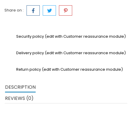
Share on :
Security policy (edit with Customer reassurance module)
Delivery policy (edit with Customer reassurance module)
Return policy (edit with Customer reassurance module)
DESCRIPTION
REVIEWS (0)
Der neue CPC / Q(D) 20-35 von EP Equipment ist ein stark
angetriebener Verbrennungsmotor für
Verbrennungsmotoren. Er wird häufig in