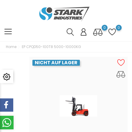
0
0
Home
EP CPQD50-100T8 5000-10000KG
NICHT AUF LAGER