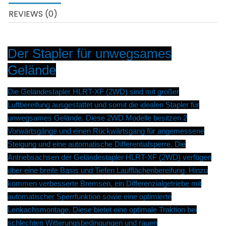
REVIEWS (0)
Der Stapler für unwegsames
Gelände
Die Geländestapler HLRT-XF (2WD) sind mit großer
Luftbereifung ausgestattet und somit die idealen Stapler für
unwegsames Gelände. Diese 2WD Modelle besitzen 2
Vorwärtsgänge und einen Rückwärtsgang für angemessene
Steigung und eine automatische Differentialsperre. Die
Antriebsachsen der Geländestapler HLRT-XF (2WD) verfügen
über eine breite Basis und Tiefen Laufflächenbereifung. Hinzu
kommen verbesserte Bremsen, ein Differenzialgetriebe mit
automatischer Sperrfunktion sowie eine optimierte
Lenkachsmontage. Diese bietet eine optimale Traktion bei
schlechten Witterungsbedingungen und rauen