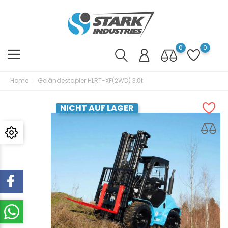
0
0
Home
Geländestapler HLRT-XF(2WD) 3,0t
NICHT AUF LAGER