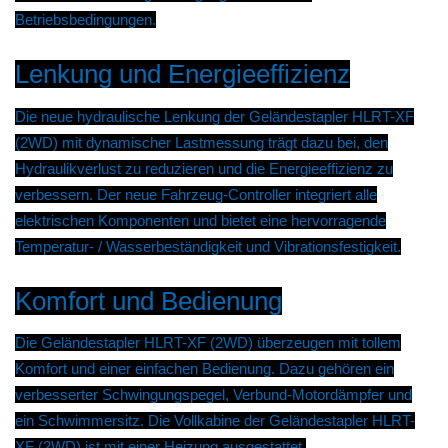
Betriebsbedingungen.
Lenkung und Energieeffizienz
Die neue hydraulische Lenkung der Geländestapler HLRT-XF
(2WD) mit dynamischer Lastmessung trägt dazu bei, den
Hydraulikverlust zu reduzieren und die Energieeffizienz zu
verbessern. Der neue Fahrzeug-Controller integriert alle
elektrischen Komponenten und bietet eine hervorragende
Temperatur- / Wasserbeständigkeit und Vibrationsfestigkeit.
Komfort und Bedienung
Die Geländestapler HLRT-XF (2WD) überzeugen mit tollem
Komfort und einer einfachen Bedienung. Dazu gehören ein
verbesserter Schwingungspegel, Verbund-Motordämpfer und
ein Schwimmersitz. Die Vollkabine der Geländestapler HLRT-
XF (2WD) ist mit einer Heizung ausgestattet.