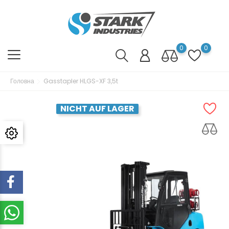
0
0
Головна
Gasstapler HLGS-XF 3,5t
NICHT AUF LAGER