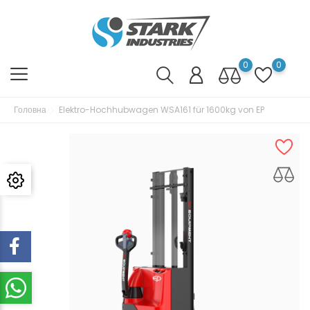
0
0
Головна
Elektro-Hochhubwagen WSA161 für 1600kg von EP